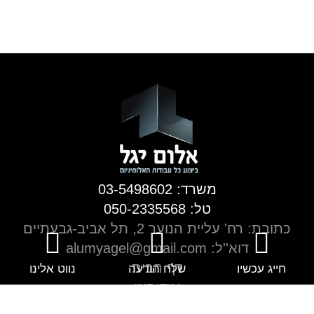
משרד: 03-5498602
טל: 050-2335568
כתובת: רח' עליית הנוער 2, תל אביב-גבעתיים
דוא''ל: alumyagel@gmail.com
דף הבית
חייג עכשיו
שלח הודעה
נווט אלינו
אודותינו
מניפת צבעים