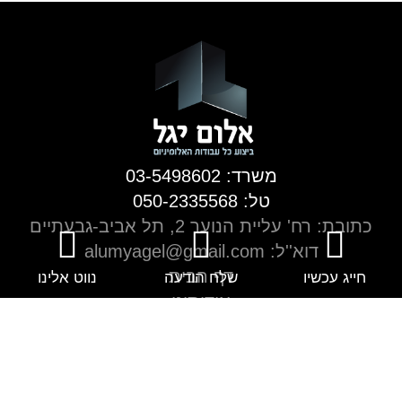
משרד: 03-5498602
טל: 050-2335568
כתובת: רח' עליית הנוער 2, תל אביב-גבעתיים
דוא''ל: alumyagel@gmail.com
דף הבית
חייג עכשיו
שלח הודעה
נווט אלינו
אודותינו
מניפת צבעים
ממליצים
חלונות
פתיחה